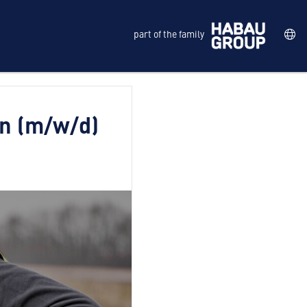
part of the family
in (m/w/d)