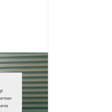
gt
tformen
heres