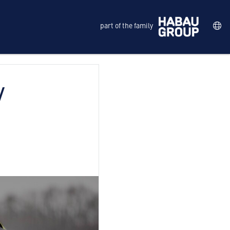
part of the family
/