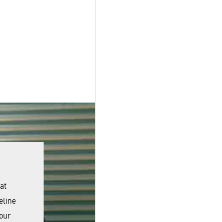
at
eline
 our