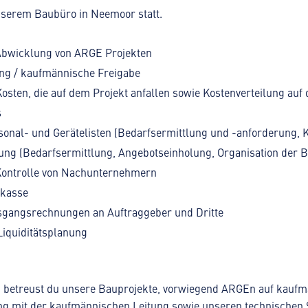
 unserem Baubüro in Neemoor statt.
bwicklung von ARGE Projekten
g / kaufmännische Freigabe
Kosten, die auf dem Projekt anfallen sowie Kostenverteilung auf
s
onal- und Gerätelisten (Bedarfsermittlung und -anforderung, K
ung (Bedarfsermittlung, Angebotseinholung, Organisation der 
ontrolle von Nachunternehmern
ukasse
sgangsrechnungen an Auftraggeber und Dritte
Liquiditätsplanung
on betreust du unsere Bauprojekte, vorwiegend ARGEn auf kauf
eng mit der kaufmännischen Leitung sowie unseren technischen S